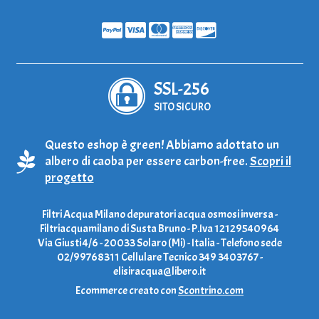
SSL-256
SITO SICURO
Questo eshop è green! Abbiamo adottato un
albero di caoba per essere carbon-free.
Scopri il
progetto
Filtri Acqua Milano depuratori acqua osmosi inversa -
Filtriacquamilano di Susta Bruno - P.Iva 12129540964
Via Giusti 4/6 - 20033 Solaro (Mi) - Italia - Telefono sede
02/99768311 Cellulare Tecnico 349 3403767 -
elisiracqua@libero.it
Ecommerce creato con
Scontrino.com