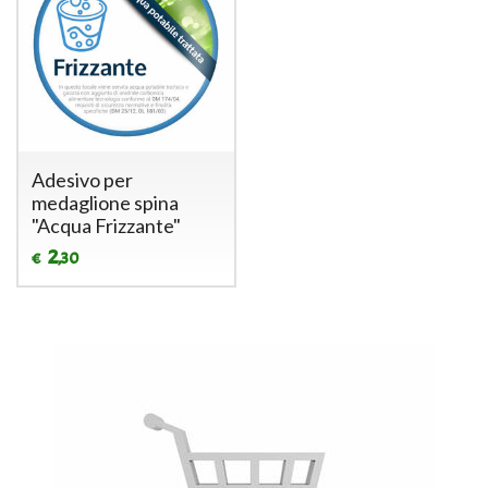
Adesivo per
medaglione spina
"Acqua Frizzante"
2
,30
€