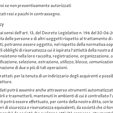
esi se non preventivamente autorizzati
ati resi e pacchi in contrassegno.
acy
ai sensi dell’art. 13, del Decreto Legislativo n. 196 del 30-06
la delle persone e di altri soggetti rispetto al trattamento di d
iti, potranno essere oggetto, nel rispetto della normativa sop
bblighi di riservatezza cui è ispirata l’attività della nostra di
onsistono nella loro raccolta, registrazione, organizzazione, 
icazione, selezione, estrazione, utilizzo, blocco, comunicazio
azione di due o più di tali operazioni.
rattati: per la tenuta di un indirizzario degli acquirenti e possib
fatture.
 dati potrà avvenire anche attraverso strumenti automatizzati
li e trasmetterli, mantenuti in ambienti di cui è controllato l’
i potrà essere effettuato, per conto della nostra ditta, con l
ri di sicurezza e riservatezza equivalenti, da società che ci for