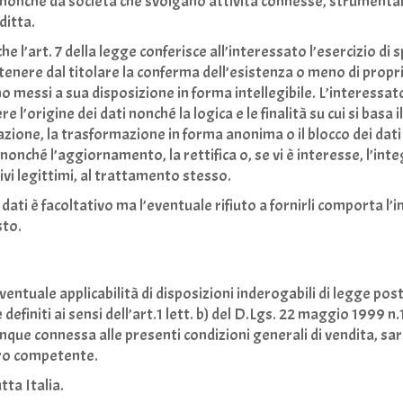
, nonché da società che svolgano attività connesse, strumental
ditta.
e l’art. 7 della legge conferisce all’interessato l’esercizio di spe
tenere dal titolare la conferma dell’esistenza o meno di propri
no messi a sua disposizione in forma intellegibile. L’interessat
e l’origine dei dati nonché la logica e le finalità su cui si basa 
azione, la trasformazione in forma anonima o il blocco dei dati 
nonché l’aggiornamento, la rettifica o, se vi è interesse, l’int
ivi legittimi, al trattamento stesso.
dati è facoltativo ma l’eventuale rifiuto a fornirli comporta l’i
sto.
entuale applicabilità di disposizioni inderogabili di legge post
finiti ai sensi dell’art.1 lett. b) del D.Lgs. 22 maggio 1999 n.
ue connessa alle presenti condizioni generali di vendita, sar
ro competente.
tta Italia.