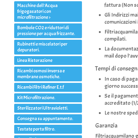
fattura (Non s
Macchine dell'Acqua
frigogasatori con
Gli Indirizzi m
microfiltrazione >
comunicazioni i
Bombole CO2 e riduttori di
Filtriacquamila
pressione per acqua frizzante.
compilati.
Rubinetti e miscelatori per
La documentazio
depuratori.
mail dopo l’avv
Linea Ristorazione
Tempi di consegn
Ricambi osmosi inversa e
membrane osmotiche.
In caso di pag
giorno success
Ricambi Filtri Refiner E.t.f
Se il pagament
Kit Microfiltrazione.
accreditato (1/
Sterilizzatori Ultravioletti.
Le nostre spe
Consegna su appuntamento.
Garanzia
Testate porta filtro.
Filtriacquamilano g