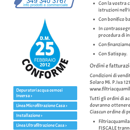
Con la vostra c
istruzioni nell
Con bonifico ba
In contrassegn
procedura di i
Con finanziamen
Con Satispay.
Ordini e fatturaz
Condizioni di vendi
Solaro Mi. P.Iva 1
www.filtriacquamil
Depuratori acqua osmosi
Inversa >
Tutti gli ordini di
dovranno ottenere t
Linea Microfiltrazione Casa >
Ciascun ordine di 
Installazione >
Filtriacquamil
Linea Ultrafiltrazione Casa >
FISCALE
tranne