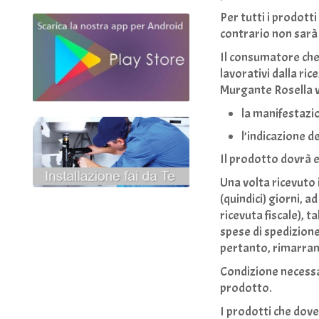
Per tutti i prodott
contrario non sarà 
Il consumatore che 
lavorativi dalla ri
Murgante Rosella v
la manifestazio
l’indicazione d
Il prodotto dovrà 
Una volta ricevuto 
(quindici) giorni, a
ricevuta fiscale), 
spese di spedizion
pertanto, rimarran
Condizione necessar
prodotto.
I prodotti che dove