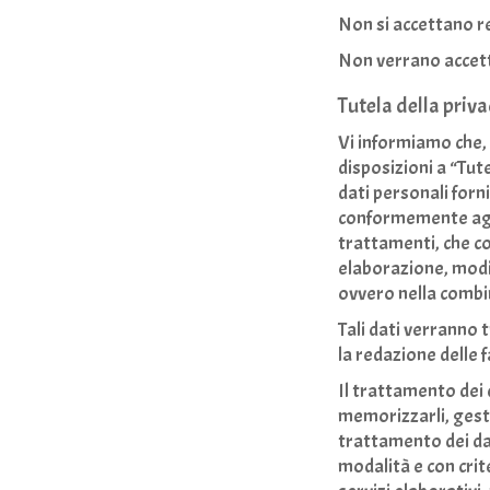
Non si accettano r
Non verrano accett
Tutela della priv
Vi informiamo che, 
disposizioni a “Tute
dati personali forn
conformemente agli o
trattamenti, che c
elaborazione, modif
ovvero nella combin
Tali dati verranno t
la redazione delle 
Il trattamento dei
memorizzarli, gestir
trattamento dei dat
modalità e con crite