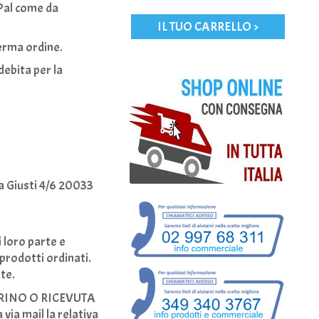
 Pal come da
IL TUO CARRELLO >
ferma ordine.
debita per la
ia Giusti 4/6 20033
i loro parte e
prodotti ordinati.
te.
RINO
O
RICEVUTA
 via mail la relativa