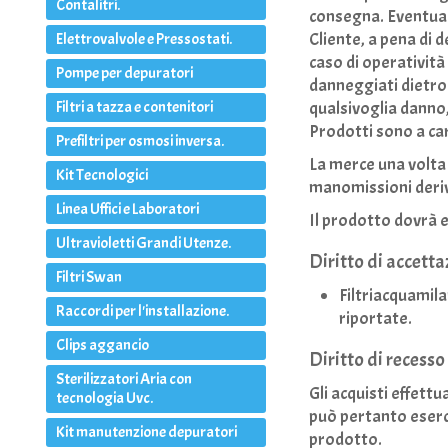
Contalitri.
consegna. Eventual
Cliente, a pena di d
Elettrovalvole e Pressostati.
caso di operatività 
Pompe per depuratori
danneggiati dietro 
qualsivoglia danno,
Filtri a tazza e contenitori
Prodotti sono a car
Prefiltri per osmosi inversa.
La merce una volta
Kit Tecnologici
manomissioni deriv
Linea Uffici e Laboratori
Il prodotto dovrà 
Ultravioletti Grandi Utenze.
Diritto di accetta
Filtri Swan
Filtriacquamilan
Raccordi per l'installazione.
riportate.
Clips aggancio
Diritto di recesso
Sterilizzatori Aria con
Gli acquisti effett
tecnologia Uvc.
può pertanto eserci
Kit manutenzione depuratori
prodotto.