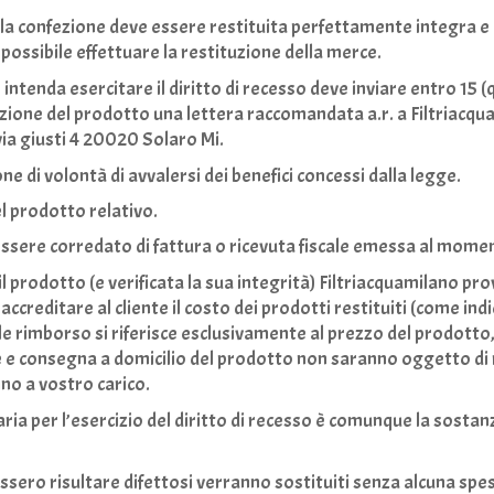
i la confezione deve essere restituita perfettamente integra e 
possibile effettuare la restituzione della merce.
intenda esercitare il diritto di recesso deve inviare entro
15
(q
cezione del prodotto una lettera raccomandata a.r. a Filtriacqu
ia giusti 4 20020 Solaro Mi.
ne di volontà di avvalersi dei benefici concessi dalla legge.
el prodotto relativo.
essere corredato di fattura o ricevuta fiscale emessa al momen
il prodotto (e verificata la sua integrità) Filtriacquamilano p
d accreditare al cliente il costo dei prodotti restituiti (come ind
tale rimborso si riferisce esclusivamente al prezzo del prodotto,
e e consegna a domicilio del prodotto non saranno oggetto di
no a vostro carico.
ia per l’esercizio del diritto di recesso è comunque la sostanz
ssero risultare difettosi verranno sostituiti senza alcuna spe