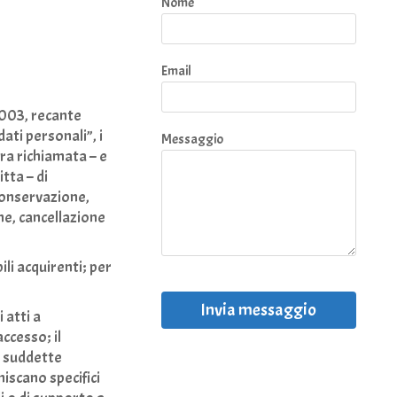
Nome
Email
-2003, recante
ati personali”, i
Messaggio
ra richiamata – e
tta – di
conservazione,
ne, cancellazione
ili acquirenti; per
Invia messaggio
 atti a
accesso; il
e suddette
niscano specifici