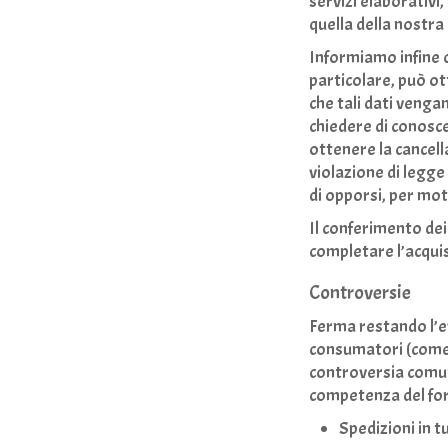
servizi elaborativi
quella della nostra 
Informiamo infine ch
particolare, può ot
che tali dati venga
chiedere di conoscer
ottenere la cancell
violazione di legge 
di opporsi, per mot
Il conferimento dei 
completare l’acqui
Controversie
Ferma restando l’ev
consumatori (come de
controversia comunq
competenza del fo
Spedizioni in tu