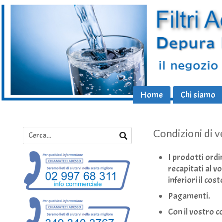
Home
Chi siamo
Condizioni di v
I prodotti ord
recapitati al v
inferiori il cos
Pagamenti.
Con il vostro c