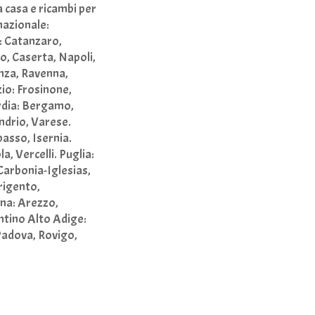
a casa e ricambi per
nazionale:
a: Catanzaro,
o, Caserta, Napoli,
nza, Ravenna,
zio: Frosinone,
ardia: Bergamo,
ndrio, Varese.
asso, Isernia.
, Vercelli. Puglia:
 Carbonia-Iglesias,
rigento,
ana: Arezzo,
entino Alto Adige:
 Padova, Rovigo,