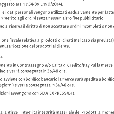
oggetto art. 1 c.54-89 L.190/2014).
ail e i dati personali vengono utilizzati esclusivamente per fatt
n merito agli ordini senza nessun altro fine pubblicitario.
no si riserva il diritto di non accettare ordini incompleti o no
ne fiscale relativa ai prodotti ordinati (nel caso sia prevista)
enuta ricezione dei prodotti al cliente.
a.
amento in Contrassegno e/o Carta di Credito/Pay Pal la merce s
ivo e verrà consegnata in 36/48 ore.
o avviene con bonifico bancario la merce sarà spedita a bonifi
2giorni) e verra consegnata in 36/48 ore.
dizioni avvengono con
SDA
EXPRESS
/Brt.
arantisce l’integrità integrità materiale dei Prodotti al mom