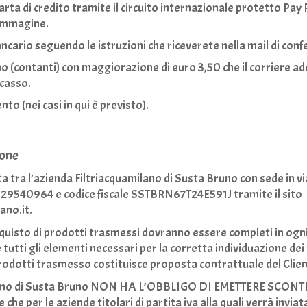
arta di credito tramite il circuito internazionale protetto Pay
’immagine.
ncario seguendo le istruzioni che riceverete nella mail di con
o (contanti) con maggiorazione di euro 3,50 che il corriere ad
ncasso.
to (nei casi in qui è previsto).
ione
ta tra l’azienda Filtriacquamilano di Susta Bruno con sede in v
2129540964 e codice fiscale SSTBRN67T24E591J tramite il sito
ano.it.
 acquisto di prodotti trasmessi dovranno essere completi in ogn
utti gli elementi necessari per la corretta individuazione dei 
prodotti trasmesso costituisce proposta contrattuale del Clien
ano di Susta Bruno
NON
HA L’OBBLIGO DI
EMETTERE
SCONT
 che per le aziende titolari di partita iva alla quali verrà inviata