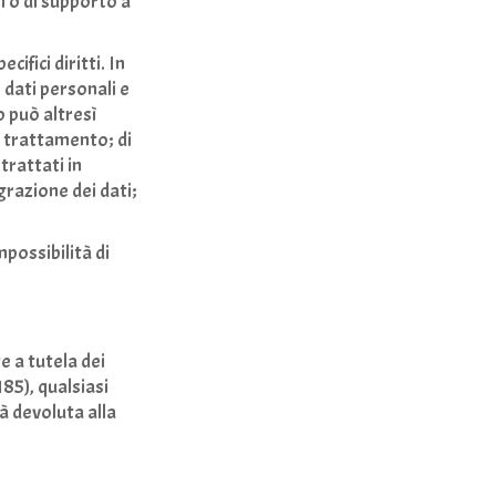
i o di supporto a
cifici diritti. In
 dati personali e
o può altresì
il trattamento; di
trattati in
egrazione dei dati;
mpossibilità di
e a tutela dei
185), qualsiasi
à devoluta alla