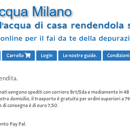
Carrello
Login
Le nostre guide.
Condizioni 
endita.
inati vengono spediti con corriere Brt/Sda e mediamente in 4
ostro domicilio, il trasporto è gratuito per ordini superiori a 
to di consegna è di euro 7,50.
onto Pay Pal.