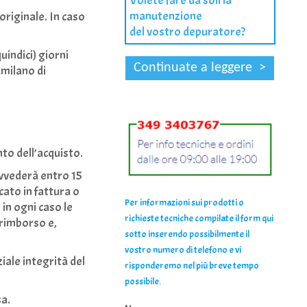
Volete fare da soli la
manutenzione
originale. In caso
del vostro depuratore?
uindici) giorni
amilano di
to dell’acquisto.
rovvederà entro 15
icato in fattura o
Per informazioni sui prodotti o
 in ogni caso le
richieste tecniche compilate il form qui
 rimborso e,
sotto inserendo possibilmente il
vostro numero di telefono e vi
iale integrità del
risponderemo nel più breve tempo
possibile.
sa.