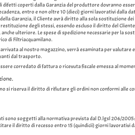
i difetti coperti dalla Garanzia del produttore dovranno esser
ecadenza, entro e non oltre 10 (dieci) giorni lavorativi dalla da
della Garanzia, il Cliente avrà diritto alla sola sostituzione de
restituzione degli stessi, essendo escluso il diritto del Cliente
 anche ulteriore. Le spese di spedizione necessarie per la sost
ico di Filtriacquamilano.
 arrivata al nostro magazzino, verrà esaminata per valutare e
anti dal trasporto.
essere corredato di fattura o ricevuta fiscale emessa al momen
zione.
o si riserva il diritto di rifiutare gli ordini non conformi alle c
uati sono soggetti alla normativa prevista dal D.lgsl 206/2005
tare il diritto di recesso entro
15
(quindicii) giorni lavorativi d