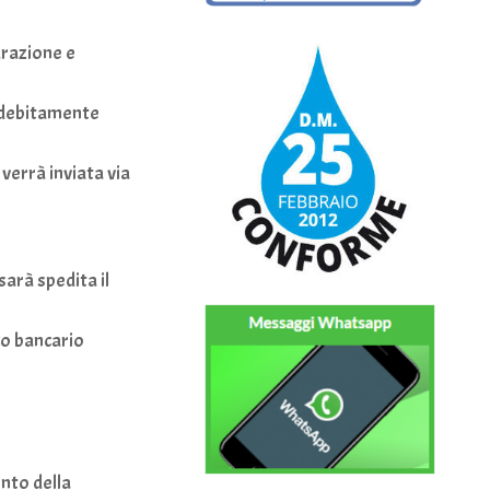
urazione e
n debitamente
 verrà inviata via
arà spedita il
co bancario
ento della