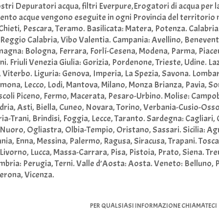
ostri Depuratori acqua, filtri Everpure,Erogatori di acqua per l
mento acque vengono eseguite in ogni Provincia del territorio 
Chieti, Pescara, Teramo. Basilicata: Matera, Potenza. Calabri
Reggio Calabria, Vibo Valentia. Campania: Avellino, Benevent
magna: Bologna, Ferrara, Forlí-Cesena, Modena, Parma, Piace
ni. Friuli Venezia Giulia: Gorizia, Pordenone, Trieste, Udine. La
a, Viterbo. Liguria: Genova, Imperia, La Spezia, Savona. Lomb
mona, Lecco, Lodi, Mantova, Milano, Monza Brianza, Pavia, So
coli Piceno, Fermo, Macerata, Pesaro-Urbino. Molise: Campob
ia, Asti, Biella, Cuneo, Novara, Torino, Verbania-Cusio-Ossola
ia-Trani, Brindisi, Foggia, Lecce, Taranto. Sardegna: Cagliari,
uoro, Ogliastra, Olbia-Tempio, Oristano, Sassari. Sicilia: Ag
ania, Enna, Messina, Palermo, Ragusa, Siracusa, Trapani. Tosc
Livorno, Lucca, Massa-Carrara, Pisa, Pistoia, Prato, Siena. Tr
mbria: Perugia, Terni. Valle d’Aosta: Aosta. Veneto: Belluno,
Verona, Vicenza.
PER QUALSIASI INFORMAZIONE CHIAMATECI