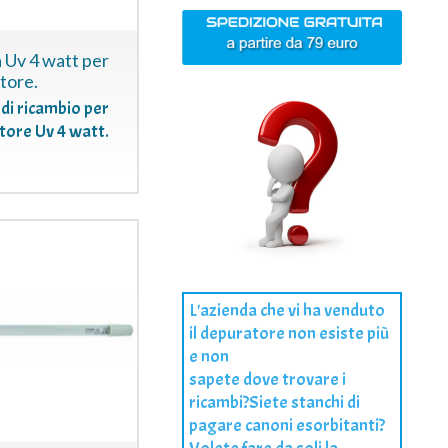
Uv 4 watt per
atore.
di ricambio per
atore Uv 4 watt.
L'azienda che vi ha venduto
il depuratore non esiste più
e non
sapete dove trovare i
ricambi?Siete stanchi di
pagare canoni esorbitanti?