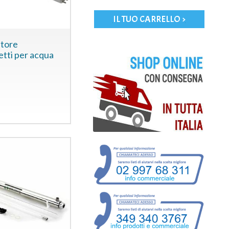
IL TUO CARRELLO >
atore
etti per acqua