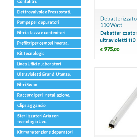
Contalitri.
Elettrovalvole e Pressostati.
Debatterizzato
Pompe per depuratori
110 Watt
Debatterizzato
Filtri a tazza e contenitori
ultravioletti 110
Prefiltri per osmosi inversa.
975
,00
€
Kit Tecnologici
Linea Uffici e Laboratori
Ultravioletti Grandi Utenze.
Filtri Swan
Raccordi per l'installazione.
Clips aggancio
Sterilizzatori Aria con
tecnologia Uvc.
Kit manutenzione depuratori