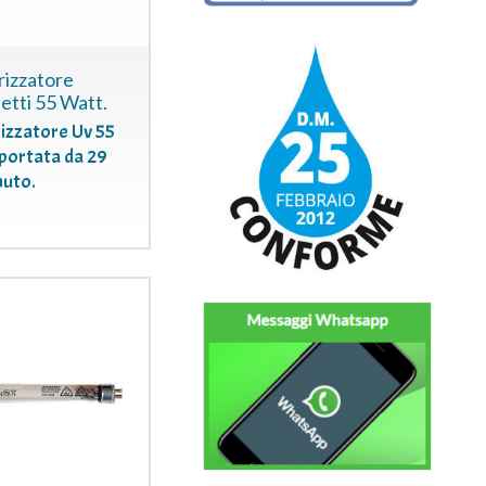
izzatore
letti 55 Watt.
izzatore Uv 55
portata da 29
inuto.