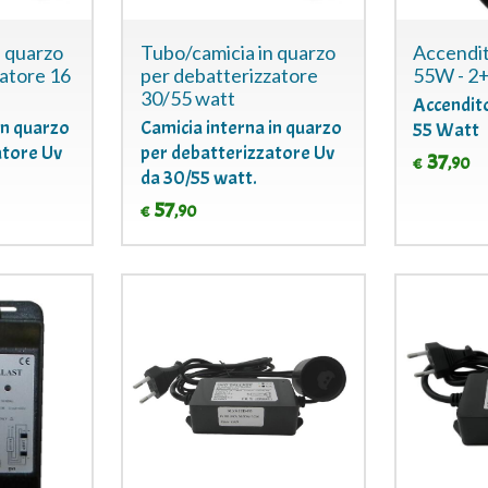
n quarzo
Tubo/camicia in quarzo
Accendit
zatore 16
per debatterizzatore
55W - 2+
30/55 watt
Accendit
in quarzo
Camicia interna in quarzo
55 Watt
atore Uv
per debatterizzatore Uv
37
,90
€
da 30/55 watt.
57
,90
€