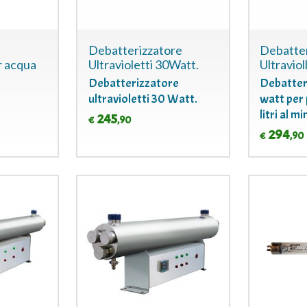
Debatterizzatore
Debatter
r acqua
Ultravioletti 30Watt.
Ultraviol
Debatterizzatore
Debatter
ultravioletti 30 Watt.
watt per 
litri al m
245
,90
€
294
,90
€