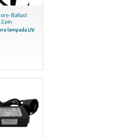
ore-Ballast
2 pin
ore lampada UV