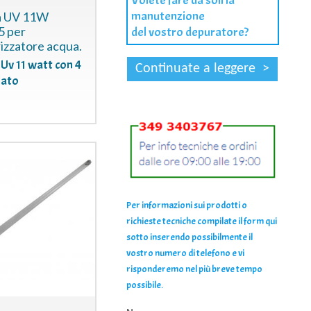
Volete fare da soli la
manutenzione
a UV 11W
5 per
del vostro depuratore?
izzatore acqua.
Uv 11 watt con 4
lato
Per informazioni sui prodotti o
richieste tecniche compilate il form qui
sotto inserendo possibilmente il
vostro numero di telefono e vi
risponderemo nel più breve tempo
possibile.