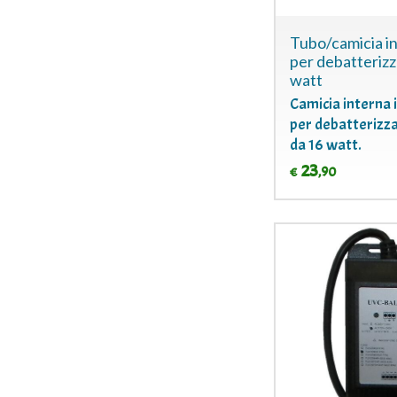
Tubo/camicia i
per debatteriz
watt
Camicia interna 
per debatterizz
da 16 watt.
23
,90
€