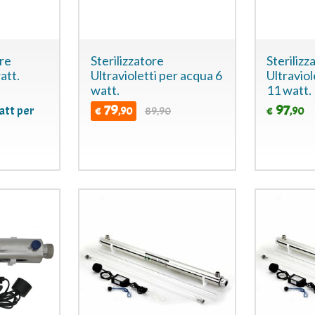
re
Sterilizzatore
Sterilizz
att.
Ultravioletti per acqua 6
Ultraviol
watt.
11 watt.
79
97
att per
,90
89,90
,90
€
€