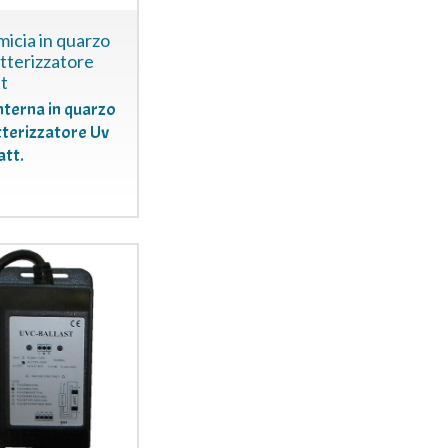
icia in quarzo
tterizzatore
t
nterna in quarzo
tterizzatore Uv
att.