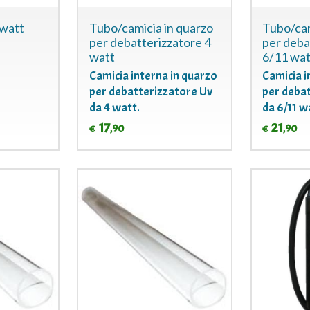
 watt
Tubo/camicia in quarzo
Tubo/cam
per debatterizzatore 4
per deba
watt
6/11 wat
Camicia interna in quarzo
Camicia i
per debatterizzatore Uv
per deba
da 4 watt.
da 6/11 w
17
21
,90
,90
€
€