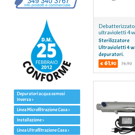
Debatterizzato
ultravioletti 4 w
Sterilizzatore
Ultravioletti 4 w
depuratori.
61
,90
74,90
€
Depuratori acqua osmosi
Inversa >
Linea Microfiltrazione Casa >
Installazione >
Linea Ultrafiltrazione Casa >