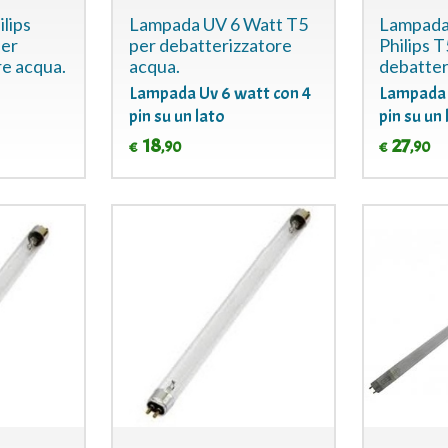
lips
Lampada UV 6 Watt T5
Lampad
er
per debatterizzatore
Philips T
re acqua.
acqua.
debatter
Lampada Uv 6 watt con 4
Lampada 
pin su un lato
pin su un 
18
27
,90
,90
€
€