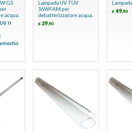
1W G5
Lampada UV TUV
Lampada
per
16WFAM per
49
,90
€
re acqua.
debatterizzatore acqua.
 UV 11
29
,90
€
i
domestici