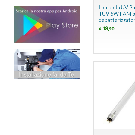
Lampada UV Phi
TUV 6W FAM p
debatterizzato
18
,90
€