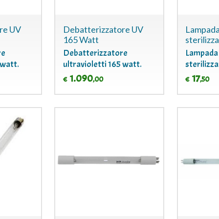
re UV
Debatterizzatore UV
Lampada 
165 Watt
sterilizz
re
Debatterizzatore
Lampada 
 watt.
ultravioletti 165 watt.
sterilizz
1.090
17
,00
,50
€
€