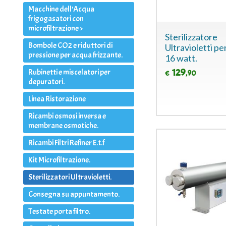
Macchine dell'Acqua
frigogasatori con
microfiltrazione >
Sterilizzatore
Bombole CO2 e riduttori di
Ultravioletti pe
pressione per acqua frizzante.
16 watt.
129
Rubinetti e miscelatori per
,90
€
depuratori.
Linea Ristorazione
Ricambi osmosi inversa e
membrane osmotiche.
Ricambi Filtri Refiner E.t.f
Kit Microfiltrazione.
Sterilizzatori Ultravioletti.
Consegna su appuntamento.
Testate porta filtro.