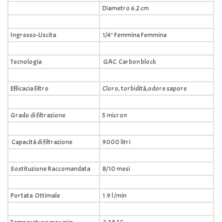
Diametro 6.2 cm
Ingresso-Uscita
1/4" Femmina Femmina
Tecnologia
GAC Carbon block
Efficacia filtro
Cloro, torbidità,odore sapore
Grado di filtrazione
5 micron
Capacità di filtrazione
9000 litri
Sostituzione Raccomandata
8/10 mesi
Portata Ottimale
1.9 l /min