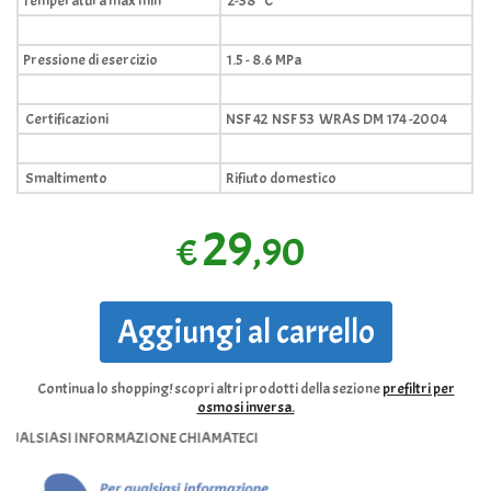
Temperatura max min
2-38 °C
Pressione di esercizio
1.5 - 8.6 MPa
Certificazioni
NSF 42 NSF 53 WRAS DM 174 -2004
Smaltimento
Rifiuto domestico
29
,90
€
Aggiungi al carrello
Continua lo shopping!
scopri altri prodotti della sezione
prefiltri per
osmosi inversa.
SIASI INFORMAZIONE CHIAMATECI