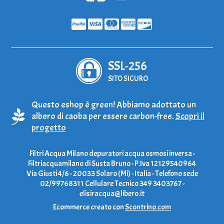
SSL-256
SITO SICURO
Questo eshop è green! Abbiamo adottato un
albero di caoba per essere carbon-free.
Scopri il
progetto
Filtri Acqua Milano depuratori acqua osmosi inversa -
Filtriacquamilano di Susta Bruno - P.Iva 12129540964
Via Giusti 4/6 - 20033 Solaro (Mi) - Italia - Telefono sede
02/99768311 Cellulare Tecnico 349 3403767 -
elisiracqua@libero.it
Ecommerce creato con
Scontrino.com