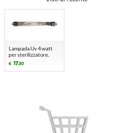
Lampada Uv 4 watt
per sterilizzatore.
17
,50
€