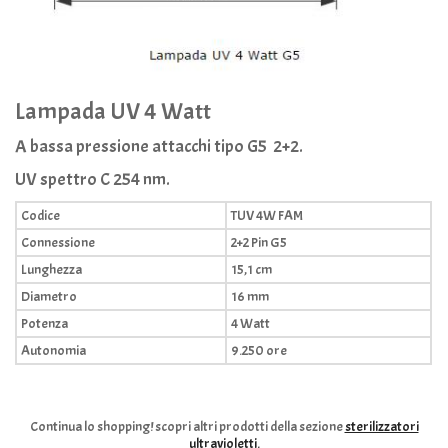
Lampada UV 4 Watt
A bassa pressione attacchi tipo G5 2+2.
UV spettro C 254 nm.
Codice
TUV 4W FAM
Connessione
2+2 Pin G5
Lunghezza
15,1 cm
Diametro
16 mm
Potenza
4 Watt
Autonomia
9.250 ore
Continua lo shopping!
scopri altri prodotti della sezione
sterilizzatori
ultravioletti.