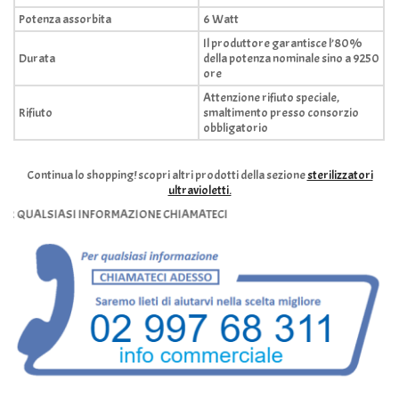
Potenza assorbita
6 Watt
Il produttore garantisce l’80%
Durata
della potenza nominale sino a 9250
ore
Attenzione rifiuto speciale,
Rifiuto
smaltimento presso consorzio
obbligatorio
Continua lo shopping!
scopri altri prodotti della sezione
sterilizzatori
ultravioletti.
ALSIASI INFORMAZIONE CHIAMATECI