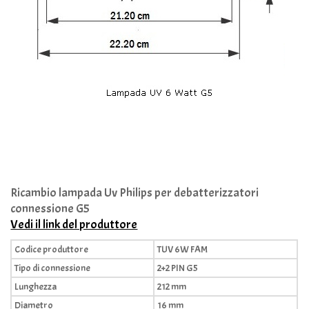
Ricambio lampada Uv Philips per debatterizzatori
connessione G5
Vedi il link del produttore
Codice produttore
TUV
6W
FAM
Tipo di connessione
2+2
PIN
G5
Lunghezza
212 mm
Diametro
16 mm